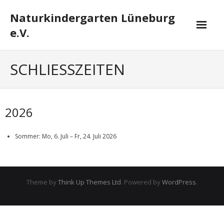
Skip
Naturkindergarten Lüneburg
to
content
e.V.
Home
SCHLIESSZEITEN
Wir über uns
- Konzept
2026
- Wissenschaftliches
Sommer: Mo, 6. Juli – Fr, 24. Juli 2026
- Impressionen
Elternarbeit
Theme by
Think Up Themes Ltd
. Powered by
WordPress
.
Schließzeiten
Jobs