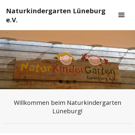
Skip
Naturkindergarten Lüneburg
to
content
e.V.
Home
Wir über uns
- Konzept
- Wissenschaftliches
- Impressionen
Elternarbeit
Willkommen beim Naturkindergarten
Lüneburg!
Schließzeiten
Jobs