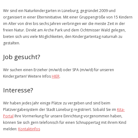
Kontakt
Wir sind ein Naturkindergarten in Lüneburg, gegründet 2009 und
Downloads & Links
organisiert in einer Elterninitiative. Mit einer Gruppengröße von 15 Kindern
im Alter von drei bis sechs Jahren verbringen wir die meiste Zeit in der
freien Natur. Direkt am Arche Park und dem Ochtmisser Wald gelegen,
bieten sich uns viele Möglichkeiten, den Kindergartentag naturnah zu
gestalten.
Job gesucht?
Wir suchen einen Erzieher (m/w/d) oder SPA (m/w/d) für unseren
Kindergarten! Weitere Infos
HIER
.
Interesse?
Wir haben jedes Jahr einige Plätze zu vergeben und sind beim
Platzvergabesystem der Stadt Lüneburg registriert. Sobald Sie im
Kita-
Portal
Ihre Vormerkung für unsere Einrichtung vorgenommen haben,
können Sie sich gern telefonisch für einen Schnuppertag mit ihrem Kind
melden:
Kontaktinfos